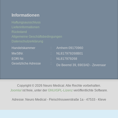
Informationen
Haftungsausschluss
Lieferinformationen
Rückstand
Allgemeine Geschäftsbedingungen
Datenschutzerklärung
Handelskammer
:
Arnhem 09170960
MwStNr.
:
NL817979268B01
EORI Nr.
:
NL817979268
Gesetzliche Adresse
:
De Beemd 39, 6903AD - Zevenaar
Copyright © 2026 Neuro Medical. Alle Rechte vorbehalten.
Joomla!
ist freie, unter der
GNU/GPL-Lizenz
veröffentlichte Software.
Adresse: Neuro Medical - Fleischhouwerstraße 1a - 47533 - Kleve