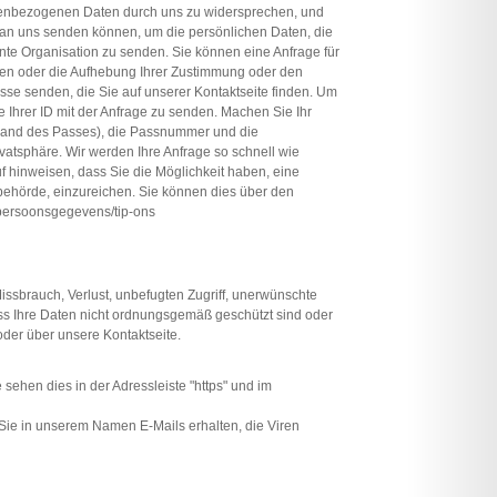
onenbezogenen Daten durch uns zu widersprechen, und
e an uns senden können, um die persönlichen Daten, die
nte Organisation zu senden. Sie können eine Anfrage für
aten oder die Aufhebung Ihrer Zustimmung oder den
se senden, die Sie auf unserer Kontaktseite finden. Um
ie Ihrer ID mit der Anfrage zu senden. Machen Sie Ihr
Rand des Passes), die Passnummer und die
vatsphäre. Wir werden Ihre Anfrage so schnell wie
 hinweisen, dass Sie die Möglichkeit haben, eine
behörde, einzureichen. Sie können dies über den
t-persoonsgegevens/tip-ons
sbrauch, Verlust, unbefugten Zugriff, unerwünschte
s Ihre Daten nicht ordnungsgemäß geschützt sind oder
der über unsere Kontaktseite.
sehen dies in der Adressleiste "https" und im
Sie in unserem Namen E-Mails erhalten, die Viren