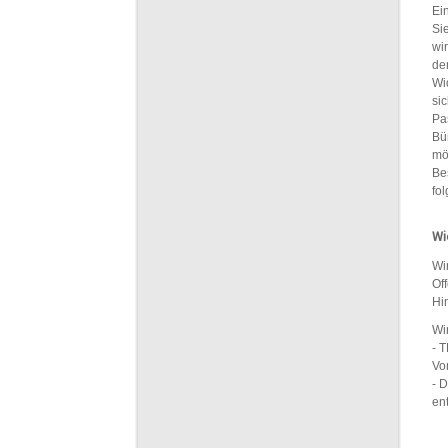
Ei
Si
wi
de
Wi
si
Pa
Bü
mö
Be
fo
Wi
Wi
Of
Hi
Wi
- 
Vo
- 
en