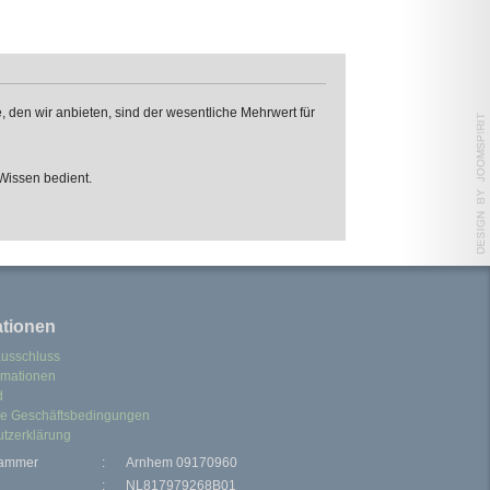
, den wir anbieten, sind der wesentliche Mehrwert für
Wissen bedient.
ationen
ausschluss
ormationen
d
ne Geschäftsbedingungen
tzerklärung
kammer
:
Arnhem 09170960
:
NL817979268B01