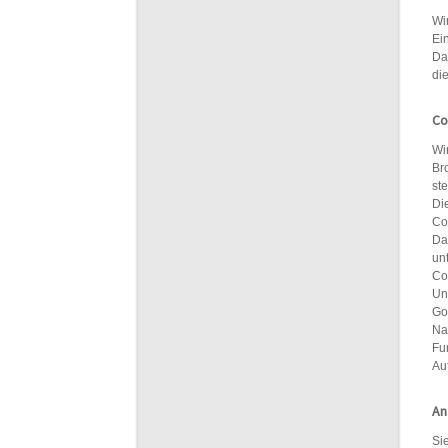
Wi
Ei
Da
di
Co
Wi
Br
st
Di
Co
Da
unt
Co
Un
Go
Na
Fu
Au
An
Si