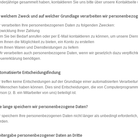
nderjährige gesammelt haben, kontaktieren Sie uns bitte über unsere Kontaktseite
 welchem ​​Zweck und auf welcher Grundlage verarbeiten wir personenbezo
r verarbeiten Ihre personenbezogenen Daten zu folgenden Zwecken:
Abwicklung Ihrer Zahlung
Um Sie bei Bedarf anrufen oder per E-Mail kontaktieren zu können, um unsere Dien
Um Ihnen die Möglichkeit zu bieten, ein Konto zu erstellen
Um Ihnen Waren und Dienstleistungen zu liefern
Wir verarbeiten auch personenbezogene Daten, wenn wir gesetzlich dazu verpflichtet
euererklärung benötigen.
tomatisierte Entscheidungsfindung
r treffen keine Entscheidungen auf der Grundlage einer automatisierten Verarbeit
r Menschen haben können. Dies sind Entscheidungen, die von Computerprogramme
son (z. B. ein Mitarbeiter von uns) beteiligt ist.
e lange speichern wir personenbezogene Daten?
r speichern Ihre personenbezogenen Daten nicht länger als unbedingt erforderlich,
rden.
itergabe personenbezogener Daten an Dritte