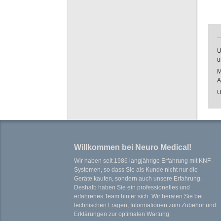
U
u
M
A
U
Willkommen bei Neuro Medical!
Wir haben seit 1986 langjährige Erfahrung mit KNF-
Systemen, so dass Sie als Kunde nicht nur die
Geräte kaufen, sondern auch unsere Erfahrung.
Deshalb haben Sie ein professionelles und
erfahrenes Team hinter sich. Wir beraten Sie bei
technischen Fragen, Informationen zum Zubehör und
Erklärungen zur optimalen Wartung.