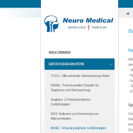
D
Pe
WILKOMMEN
Wi
GEFÄSSDIAGNOSTIK
st
- 
- 
TCD-x: Mikroembolie Überwachung Holter
- 
WAKIe: Transkranieller Doppler für
- 
Diagnose und Überwachung
- 
Angiolys: 12-Kanal periphere
Sp
Gefäßdoppler
Un
EDS: Software zur Erkennung von
Mikroembolien
ha
em
BASIC: 4-Kanal periphere Gefäßdoppler
Zu