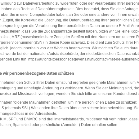
nwilligung zur Datenverarbeitung zu widerrufen oder der Verarbeitung Ihrer pers
e haben das Recht auf Datenübertragbarkeit. Dies bedeutet, dass Sie eine Anfrag
r über Sie in einer Computerdatei haben, an Sie oder eine andere von Ihnen erwäh
n Zugriff, die Korrektur, die Löschung, die Datenübertragung Ihrer persönlichen D
derspruch gegen die Verarbeitung Ihrer persönlichen Daten an unsere E-Mail-Adres
cherzustellen, dass Sie die Zugangsanfrage gestellt haben, bitten wir Sie, eine Kop
ssfoto, MRZ (maschinenlesbare Zone, der Streifen mit den Nummern am unteren 
rgerservicenummer (BSN) in dieser Kopie schwarz. Dies dient zum Schutz Ihrer Pri
glich, jedoch innerhalb von vier Wochen beantworten. Wir möchten Sie auch darauf
schwerde bei der nationalen Aufsichtsbehörde, der niederländischen Datenschutz
lgenden Link tun: https://autoriteitpersoonsgegevens.nl/nl/contact-met-de-autoritei
e wir personenbezogene Daten schützen
r nehmen den Schutz Ihrer Daten ernst und ergreifen geeignete Maßnahmen, um Mis
fenlegung und unbefugte Änderung zu verhindern. Wenn Sie der Meinung sind, das
nweise auf Missbrauch vorliegen, wenden Sie sich bitte an unseren Kundendienst o
r haben folgende Maßnahmen getroffen, um Ihre persönlichen Daten zu schützen:
TLS (ehemals SSL) Wir senden Ihre Daten über eine sichere Internetverbindung. Sie 
rhängeschloss in der Adressleiste.
DKIM, SPF und DMARC sind drei Internetstandards, mit denen wir verhindern, dass 
thalten, Spam sind oder persönliche (Anmelde-) Daten erhalten sollen.