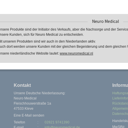
Neuro Medical
nsere Produkte sind der Initiator des Verkaufs, aber die Nachsorge und der Service
nsere Kunden, sich für Neuro Medical zu entscheiden.
it unseren Produkten sind wir auch in den Niederlanden aktiv.
uch dort werden unsere Kunden mit der gleichen Begeisterung und dem gleichen 
nsere niederländische Website lautet:
www.neuromedical.nl
Kontakt
Inform
Unsere Deutsche Niederlassung:
Haftungs
Neuro Medical
Lieferinf
Fleischhouwerstraße 1a
Rückstan
47533 Kleve
Allgemei
Datenschu
Eine E-Mail senden
Handels
Telefon
:
02821 9741390
MwStNr.
E-mail
:
info@neuromedical.de