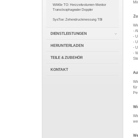
Mi
WAKIe TO: Herzzeitvolumen-Monitor
Transösophagealer Doppler
Zu
SysToe: Zehendruckmessung TBI
Wi
- 
DIENSTLEISTUNGEN
- 
- 
HERUNTERLADEN
- 
- 
TEILE & ZUBEHÖR
St
KONTAKT
Au
Wi
fü
Per
Wi
Wi
we
We